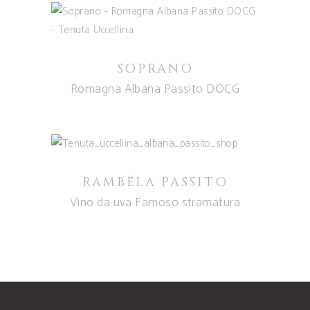
SOPRANO
Romagna Albana Passito DOCG
RAMBËLA PASSITO
Vino da uva Famoso stramatura