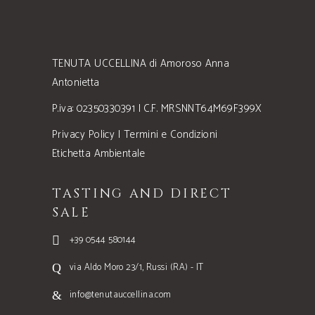
TENUTA UCCELLINA di Amoroso Anna
Antonietta
P.iva: 02350330391 | C.F. MRSNNT64M69F399X
Privacy Policy
|
Termini e Condizioni
Etichetta Ambientale
TASTING AND DIRECT
SALE
+39 0544 580144
via Aldo Moro 23/1, Russi (RA) - IT
info@tenutauccellina.com