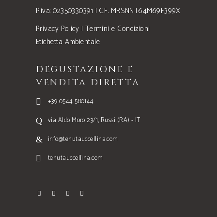
P.iva: 02350330391 | C.F. MRSNNT64M69F399X
Privacy Policy
|
Termini e Condizioni
Etichetta Ambientale
DEGUSTAZIONE E
VENDITA DIRETTA
+39 0544 580144
via Aldo Moro 23/1, Russi (RA) - IT
info@tenutauccellina.com
tenutauccellina.com