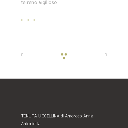
terreno argilloso
TENUTA UCCELLINA di Amoroso Anna
Antonietta