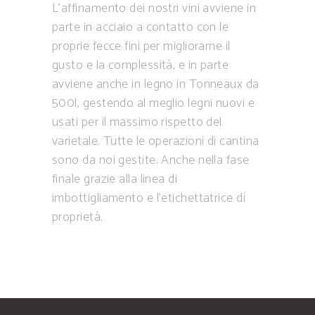
L’affinamento dei nostri vini avviene in
parte in acciaio a contatto con le
proprie fecce fini per migliorarne il
gusto e la complessità, e in parte
avviene anche in legno in Tonneaux da
500l, gestendo al meglio legni nuovi e
usati per il massimo rispetto del
varietale. Tutte le operazioni di cantina
sono da noi gestite. Anche nella fase
finale grazie alla linea di
imbottigliamento e l’etichettatrice di
proprietà.