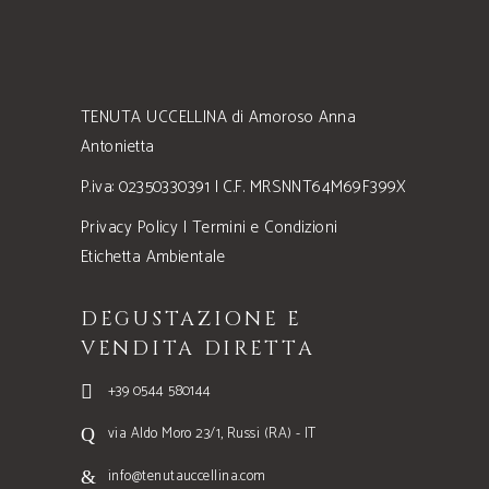
TENUTA UCCELLINA di Amoroso Anna
Antonietta
P.iva: 02350330391 | C.F. MRSNNT64M69F399X
Privacy Policy
|
Termini e Condizioni
Etichetta Ambientale
DEGUSTAZIONE E
VENDITA DIRETTA
+39 0544 580144
via Aldo Moro 23/1, Russi (RA) - IT
info@tenutauccellina.com