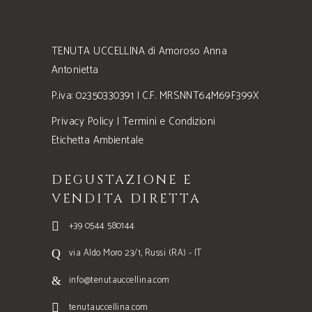
TENUTA UCCELLINA di Amoroso Anna
Antonietta
P.iva: 02350330391 | C.F. MRSNNT64M69F399X
Privacy Policy
|
Termini e Condizioni
Etichetta Ambientale
DEGUSTAZIONE E
VENDITA DIRETTA
+39 0544 580144
via Aldo Moro 23/1, Russi (RA) - IT
info@tenutauccellina.com
tenutauccellina.com