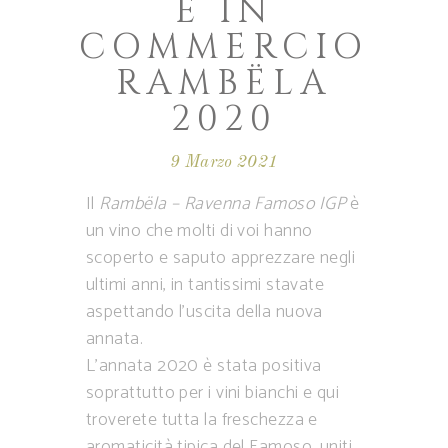
È IN
COMMERCIO
RAMBËLA
2020
9 Marzo 2021
Il
Rambëla – Ravenna Famoso IGP
è
un vino che molti di voi hanno
scoperto e saputo apprezzare negli
ultimi anni, in tantissimi stavate
aspettando l’uscita della nuova
annata.
L’annata 2020 è stata positiva
soprattutto per i vini bianchi e qui
troverete tutta la freschezza e
aromaticità tipica del Famoso, uniti