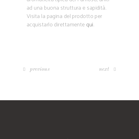
ad una buona struttura e sapidità.
Visita la pagina del prodotto per
acquistarlo direttamente
qui
.
previous
next