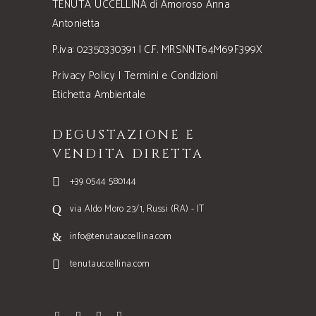
TENUTA UCCELLINA di Amoroso Anna
Antonietta
P.iva: 02350330391 | C.F. MRSNNT64M69F399X
Privacy Policy
|
Termini e Condizioni
Etichetta Ambientale
DEGUSTAZIONE E
VENDITA DIRETTA
+39 0544 580144
via Aldo Moro 23/1, Russi (RA) - IT
info@tenutauccellina.com
tenutauccellina.com